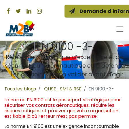
Demande d'inform
EN 9100 -3-
Référentiel stratégique d’excellence et de
sécurité pour l’aéronautique et la défense
- Les dix points clés a valider avant d'agir
Tous les blogs
QHSE_SMI & RSE
EN 9100 -3-
La norme EN 9100 est le passeport stratégique pour
sécuriser vos contrats aéronautiques, réduire les
risques critiques et prouver que votre organisation
est fiable là où l’erreur n’est pas permise.
La norme EN 9100 est une exigence incontournable